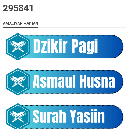
2
9
5
8
4
1
AMALIYAH HARIAN