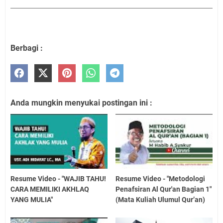
Berbagi :
Anda mungkin menyukai postingan ini :
Resume Video - "WAJIB TAHU!
Resume Video - "Metodologi
CARA MEMILIKI AKHLAQ
Penafsiran Al Qur'an Bagian 1"
YANG MULIA"
(Mata Kuliah Ulumul Qur’an)