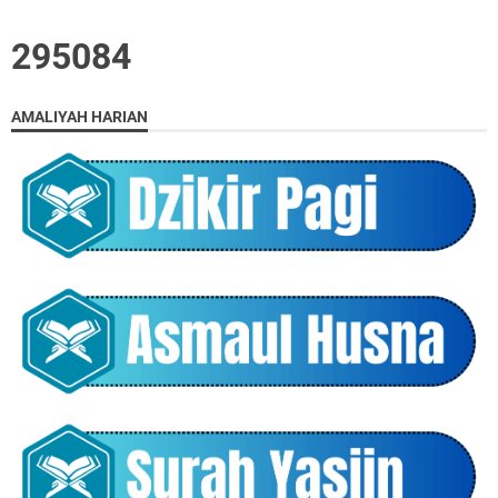
2
9
5
0
8
4
AMALIYAH HARIAN