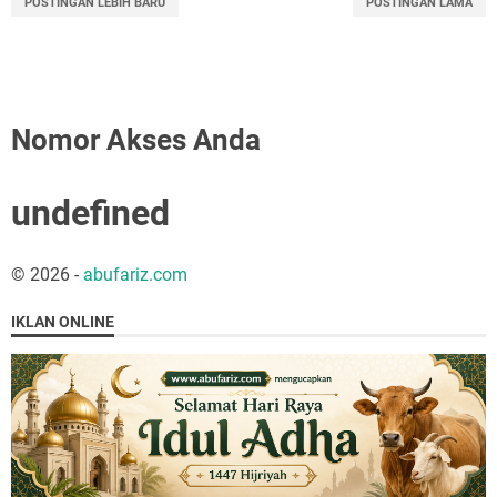
POSTINGAN LEBIH BARU
POSTINGAN LAMA
Nomor Akses Anda
u
n
d
e
f
n
e
d
©
2026
-
abufariz.com
IKLAN ONLINE