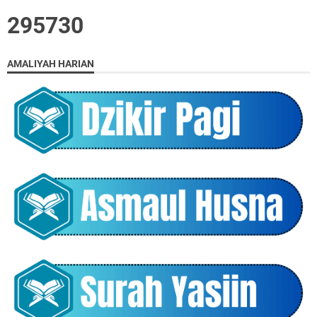
2
9
5
7
3
0
AMALIYAH HARIAN