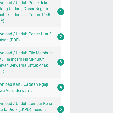
nload / Unduh Poster teks
dang-Undang Dasar Negara
ublik Indonesia Tahun 1945
DF)
nload / Unduh Poster Huruf
aiyah (PDF)
nload / Unduh File Membuat
tu Flashcard Huruf-huruf
aiyah Berwarna Untuk Anak
DF)
nload Kartu Catatan Ngaji
wa Versi Berwarna
nload / Unduh Lembar Kerja
erta Didik (LKPD) menulis