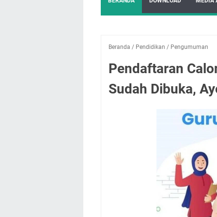
BERANDA
DOWNLOAD
MEDIA 
Beranda
/
Pendidikan
/
Pengumuman
Pendaftaran Calo
Sudah Dibuka, Ayo