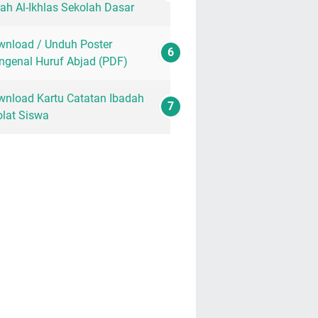
ah Al-Ikhlas Sekolah Dasar
nload / Unduh Poster
genal Huruf Abjad (PDF)
nload Kartu Catatan Ibadah
lat Siswa