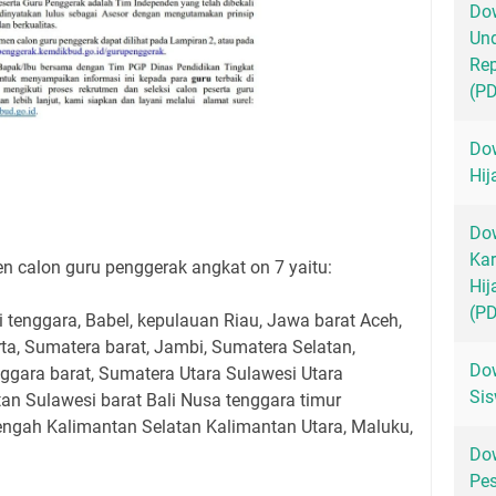
Dow
Un
Rep
(P
Dow
Hij
Dow
Kar
n calon guru penggerak angkat on 7 yaitu:
Hij
(P
i tenggara, Babel, kepulauan Riau, Jawa barat Aceh,
rta, Sumatera barat, Jambi, Sumatera Selatan,
Dow
ggara barat, Sumatera Utara Sulawesi Utara
Sis
an Sulawesi barat Bali Nusa tenggara timur
engah Kalimantan Selatan Kalimantan Utara, Maluku,
Dow
Pes