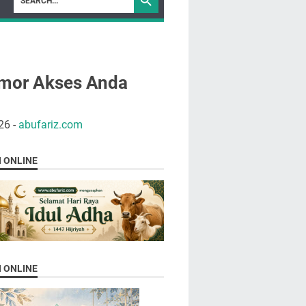
mor Akses Anda
26
-
abufariz.com
N ONLINE
N ONLINE