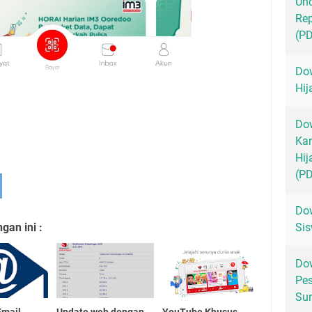
Un
Rep
(P
Dow
Hij
Dow
Kar
Hij
(P
Dow
an ini :
Sis
Dow
Pes
Sur
Email
Update web dengan
YouTube Khusus