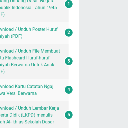
dang-Undang Dasar Negara
ublik Indonesia Tahun 1945
DF)
nload / Unduh Poster Huruf
aiyah (PDF)
nload / Unduh File Membuat
tu Flashcard Huruf-huruf
aiyah Berwarna Untuk Anak
DF)
nload Kartu Catatan Ngaji
wa Versi Berwarna
nload / Unduh Lembar Kerja
erta Didik (LKPD) menulis
ah Al-Ikhlas Sekolah Dasar