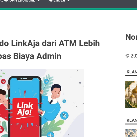
AJAR DAN EDUGAME
APLIKASI
No
ldo LinkAja dari ATM Lebih
as Biaya Admin
©
20
IKLA
IKLA