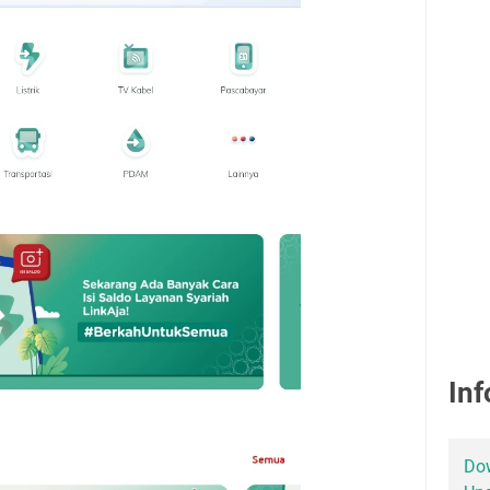
Inf
Dow