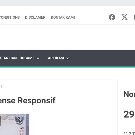
CONDITIONS
DISCLAMER
KONTAK KAMI
AJAR DAN EDUGAME
APLIKASI
if
No
ense Responsif
2
9
©
20