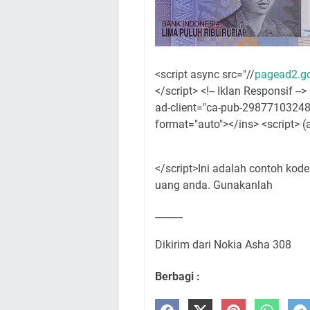
<script async src="//
pagead2.go
</script> <!-- Iklan Responsif -
ad-client="ca-pub-29877103248
format="auto"></ins> <script> (
</script>Ini adalah contoh ko
uang anda. Gunakanlah
----------
Dikirim dari Nokia Asha 308
Berbagi :