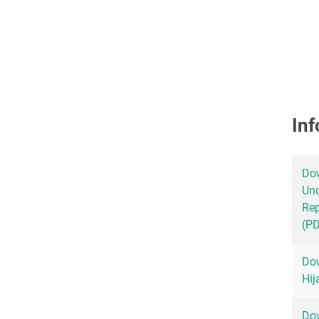
Inf
Dow
Un
Rep
(P
Dow
Hij
Dow