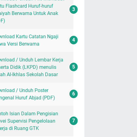
tu Flashcard Huruf-huruf
aiyah Berwarna Untuk Anak
DF)
nload Kartu Catatan Ngaji
wa Versi Berwarna
nload / Unduh Lembar Kerja
erta Didik (LKPD) menulis
ah Al-Ikhlas Sekolah Dasar
nload / Unduh Poster
genal Huruf Abjad (PDF)
toh Isian Dalam Pengisian
vei Supervisi Pengelolaan
erja di Ruang GTK