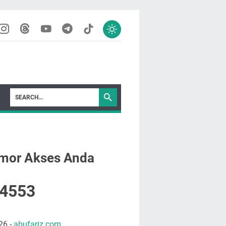
mor Akses Anda
4
5
5
3
26
-
abufariz.com