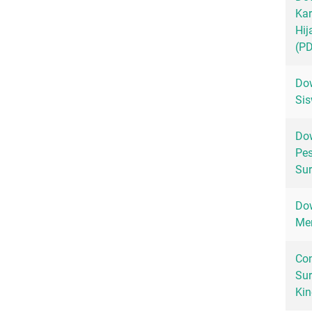
Kar
Hij
(P
Dow
Sis
Dow
Pes
Sur
Dow
Men
Con
Sur
Kin