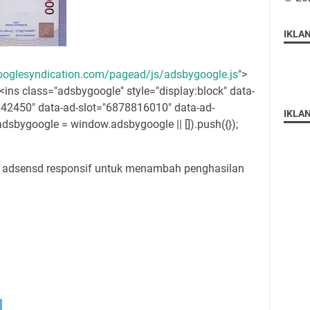
IKLA
oglesyndication.com/pagead/js/adsbygoogle.js
">
-> <ins class="adsbygoogle" style="display:block" data-
42450" data-ad-slot="6878816010" data-ad-
IKLA
adsbygoogle = window.adsbygoogle || []).push({});
de adsensd responsif untuk menambah penghasilan