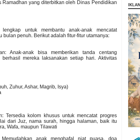
tas Ramadhan yang diterbitkan oleh Dinas Pendidikan
IKLA
at lengkap untuk membantu anak-anak mencatat
bulan penuh. Berikut adalah fitur-fitur utamanya:
ian: Anak-anak bisa memberikan tanda centang
ng berhasil mereka laksanakan setiap hari.
Aktivitas
uh, Zuhur, Ashar, Magrib, Isya)
a
an: Tersedia kolom khusus untuk mencatat progres
ai dari Juz, nama surah, hingga halaman, baik itu
a, Wafa, maupun Tilawati
: Memudahkan anak menghafal niat puasa, doa