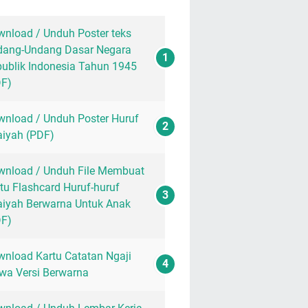
nload / Unduh Poster teks
dang-Undang Dasar Negara
ublik Indonesia Tahun 1945
DF)
nload / Unduh Poster Huruf
aiyah (PDF)
nload / Unduh File Membuat
tu Flashcard Huruf-huruf
aiyah Berwarna Untuk Anak
DF)
nload Kartu Catatan Ngaji
wa Versi Berwarna