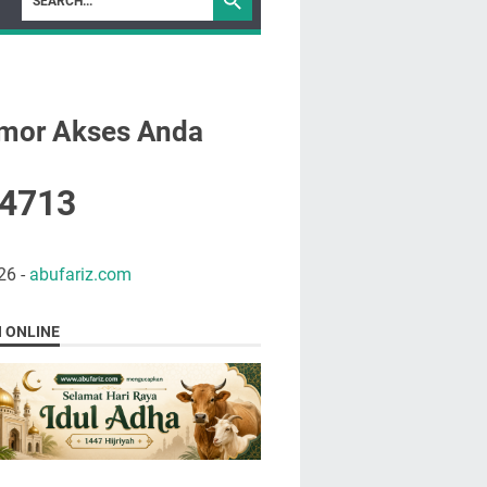
mor Akses Anda
4
7
1
3
26
-
abufariz.com
N ONLINE