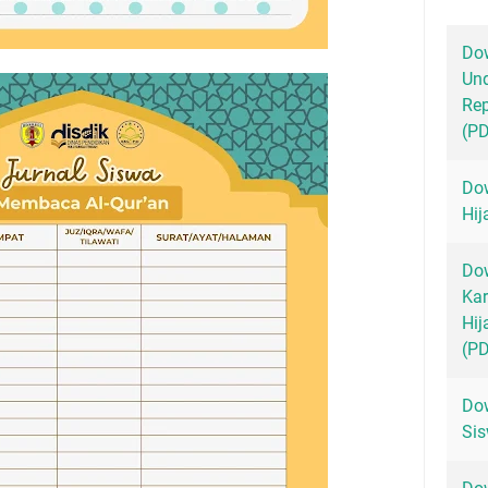
Dow
Un
Rep
(P
Dow
Hij
Dow
Kar
Hij
(P
Dow
Sis