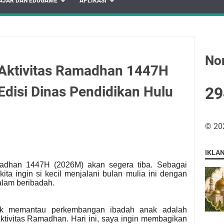
AJAR DAN EDUGAME
APLIKASI
No
 Aktivitas Ramadhan 1447H
Edisi Dinas Pendidikan Hulu
2
9
©
20
IKLA
madhan 1447H (2026M) akan segera tiba.
Sebagai
kita ingin si kecil menjalani bulan mulia ini dengan
alam beribadah.
tuk memantau perkembangan ibadah anak adalah
tivitas Ramadhan. Hari ini, saya ingin membagikan