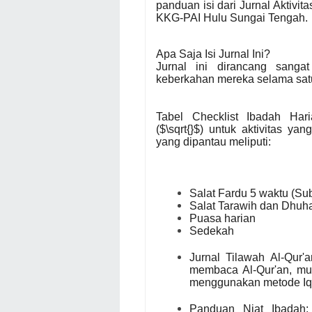
panduan isi dari Jurnal Aktivi
KKG-PAI Hulu Sungai Tengah.
Apa Saja Isi Jurnal Ini?
Jurnal ini dirancang sang
keberkahan mereka selama satu 
Tabel Checklist Ibadah Har
($\sqrt{}$) untuk aktivitas ya
yang dipantau meliputi:
Salat Fardu 5 waktu (Sub
Salat Tarawih dan Dhuh
Puasa harian
Sedekah
Jurnal Tilawah Al-Qur'
membaca Al-Qur'an, mul
menggunakan metode Iqr
Panduan Niat Ibadah