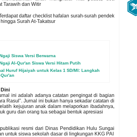
at Tarawih dan Witir
erdapat daftar checklist hafalan surah-surah pendek
 hingga Surah At-Takatsur
Ngaji Siswa Versi Berwarna
gaji Al-Qur'an Siswa Versi Hitam Putih
l Huruf Hijaiyah untuk Kelas 1 SD/MI: Langkah
-Qur'an
Dini
urnal ini adalah adanya catatan pengingat di bagian
ara Rasul"
. Jurnal ini bukan hanya sekadar catatan di
 melatih kejujuran anak dalam melaporkan ibadahnya,
uk guru dan orang tua sebagai bentuk apresiasi
 publikasi resmi dari Dinas Pendidikan Hulu Sungai
an untuk siswa sekolah dasar di lingkungan KKG PAI