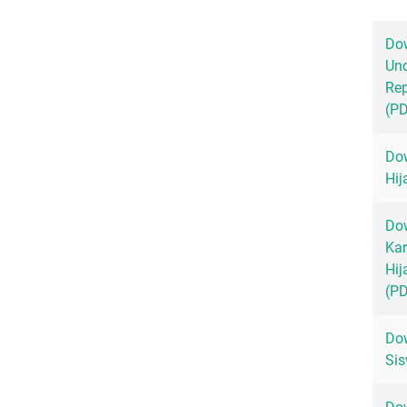
Dow
Un
Rep
(P
Dow
Hij
Dow
Kar
Hij
(P
Dow
Sis