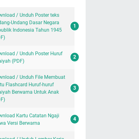
nload / Unduh Poster teks
dang-Undang Dasar Negara
ublik Indonesia Tahun 1945
DF)
nload / Unduh Poster Huruf
aiyah (PDF)
nload / Unduh File Membuat
tu Flashcard Huruf-huruf
aiyah Berwarna Untuk Anak
DF)
nload Kartu Catatan Ngaji
wa Versi Berwarna