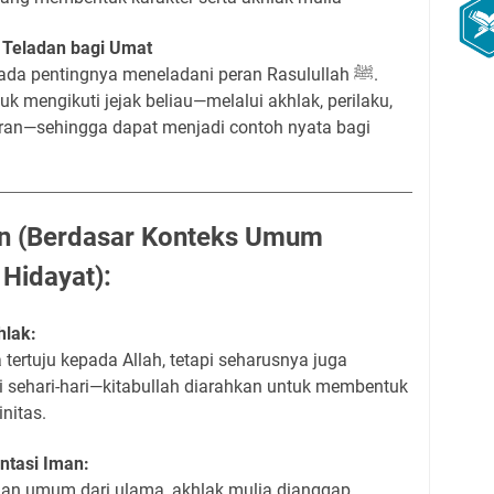
i Teladan bagi Umat
da pentingnya meneladani peran Rasulullah ﷺ.
uk mengikuti jejak beliau—melalui akhlak, perilaku,
uran—sehingga dapat menjadi contoh nyata bagi
n (Berdasar Konteks Umum
Hidayat):
hlak:
 tertuju kepada Allah, tetapi seharusnya juga
si sehari-hari—kitabullah diarahkan untuk membentuk
nitas.
ntasi Iman:
an umum dari ulama, akhlak mulia dianggap