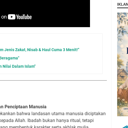
IKLA
m Jenis Zakat, Nisab & Haul Cuma 3 Menit!”
 Beragama"
 Nilai Dalam Islam"
an Penciptaan Manusia
ekankan bahwa landasan utama manusia diciptakan
epada Allah. Ibadah bukan hanya ritual, tetapi
ang membentuk karakter serta akhlak mulia