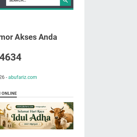
mor Akses Anda
4
6
3
4
26
-
abufariz.com
N ONLINE