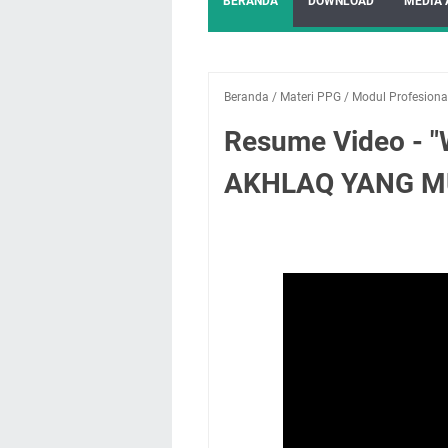
BERANDA
DOWNLOAD
MEDIA 
Beranda
/
Materi PPG
/
Modul Profesiona
Resume Video - 
AKHLAQ YANG M