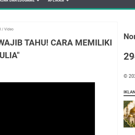
AJAR DAN EDUGAME
APLIKASI
l
/
Video
No
"WAJIB TAHU! CARA MEMILIKI
ULIA"
2
9
©
20
IKLA