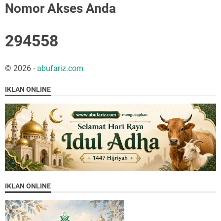
Nomor Akses Anda
2
9
4
5
5
8
©
2026
-
abufariz.com
IKLAN ONLINE
IKLAN ONLINE