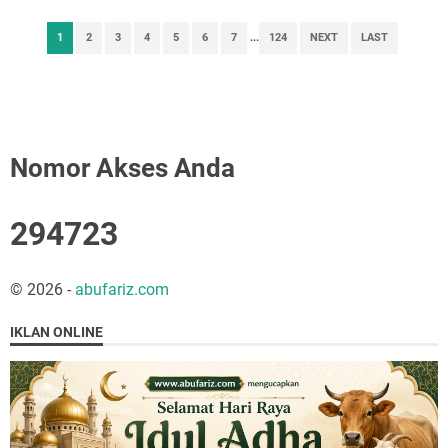
1
2
3
4
5
6
7
...
124
NEXT
LAST
Nomor Akses Anda
2
9
4
7
2
3
©
2026
-
abufariz.com
IKLAN ONLINE