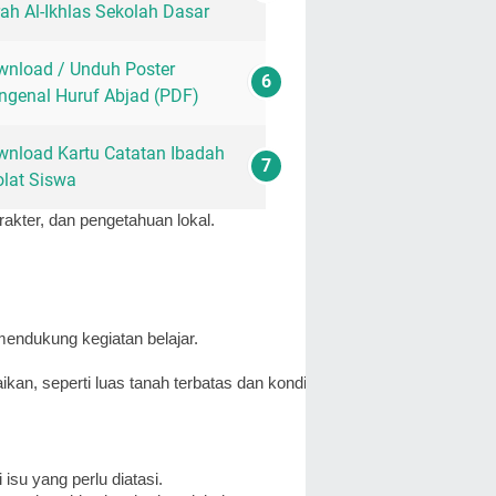
ah Al-Ikhlas Sekolah Dasar
nload / Unduh Poster
genal Huruf Abjad (PDF)
nload Kartu Catatan Ibadah
lat Siswa
akter, dan pengetahuan lokal.
 mendukung kegiatan belajar.
kan, seperti luas tanah terbatas dan kondisi ruang yang membutuh
su yang perlu diatasi.