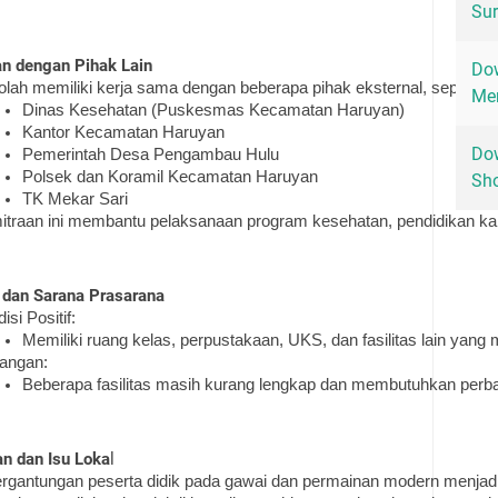
Sur
an dengan Pihak Lain
Dow
lah memiliki kerja sama dengan beberapa pihak eksternal, seperti:
Men
Dinas Kesehatan (Puskesmas Kecamatan Haruyan)
Kantor Kecamatan Haruyan
Dow
Pemerintah Desa Pengambau Hulu
Polsek dan Koramil Kecamatan Haruyan
Sho
TK Mekar Sari
traan ini membantu pelaksanaan program kesehatan, pendidikan kar
s dan Sarana Prasarana
isi Positif:
Memiliki ruang kelas, perpustakaan, UKS, dan fasilitas lain yang
tangan:
Beberapa fasilitas masih kurang lengkap dan membutuhkan perbai
an dan Isu Loka
l
rgantungan peserta didik pada gawai dan permainan modern menjadi i