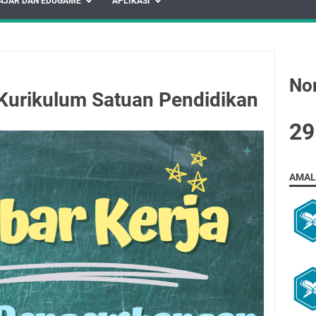
AJAR DAN EDUGAME
APLIKASI
No
 Kurikulum Satuan Pendidikan
2
9
AMAL