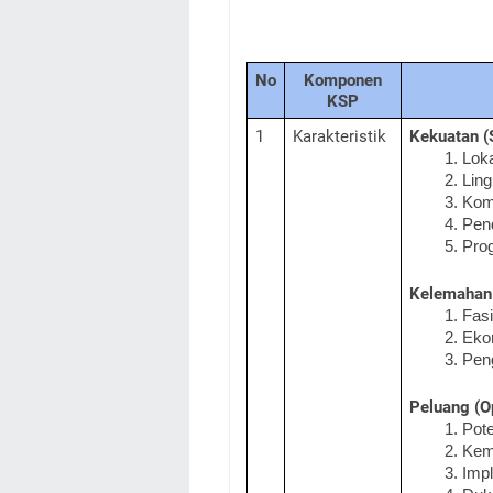
No
Komponen
KSP
1
Karakteristik
Kekuatan (
Loka
Ling
Komu
Pend
Prog
Kelemahan
Fasi
Eko
Peng
Peluang (Op
Pote
Kemi
Impl