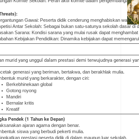
ungan Komite Sekolah: Peran aktif komite dalam pengembangan dan 
hreats):
rgantungan Gawai: Peserta didik cenderung menghabiskan waktu berma
etisi Antar Sekolah: Sebagai bukan satu-satunya sekolah dasar di d
sakan Sarana: Kondisi sarana yang mulai rusak dapat menghambat ke
bahan Kebijakan Pendidikan: Dinamika kebijakan dapat memengaruhi
 murid yang unggul dalam prestasi demi terwujudnya generasi yang
etak generasi yang beriman, bertakwa, dan berakhlak mulia.
entuk murid yang berkarakter, dengan ciri:
Berkebhinekaan global
Gotong royong
Mandiri
Bernalar kritis
Kreatif
gka Pendek (1 Tahun ke Depan)
aksanakan ajaran agama dengan benar.
entuk siswa yang berbudi pekerti mulia.
ngkatkan prestasi peserta didik di dalam maupun luar sekolah.