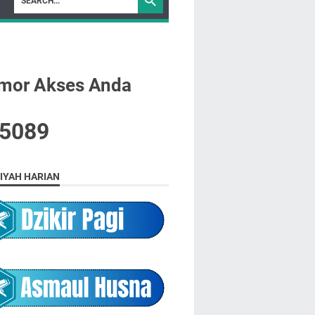
mor Akses Anda
5
0
8
9
IYAH HARIAN