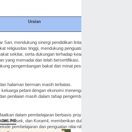
Uraian
Sari, mendukung sinergi pendidikan lintas jenjang.
t religiusitas tinggi, mendukung penguatan nilai-nilai keagamaan da
kat sekitar, serta dukungan terhadap keamanan dan kegiatan sekol
kan yang memadai dan telah bersertifikasi.
kung pengembangan bakat dan minat peserta didik, termasuk Proyek 
s dan halaman bermain masih terbatas.
i keluarga petani dengan ekonomi menengah ke bawah, yang dapat 
n dan penilaian masih dalam tahap pengembangan.
faatkan dalam pembelajaran berbasis proyek seperti "Kutanam Sendi
N ONLINE
tan, Polsek, dan Koramil, memberikan dukungan lintas sektor.
de pembelajaran dan penguatan nilai-nilai lokal.