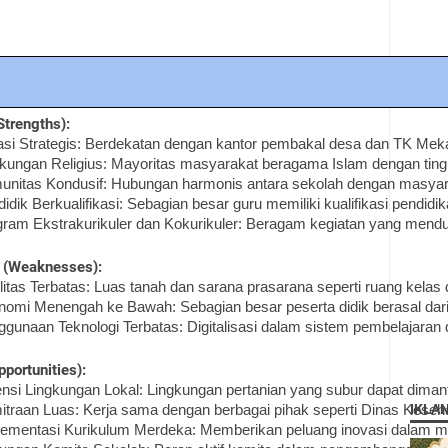
Strengths):
si Strategis: Berdekatan dengan kantor pembakal desa dan TK Mekar 
kungan Religius: Mayoritas masyarakat beragama Islam dengan tingka
nitas Kondusif: Hubungan harmonis antara sekolah dengan masyara
idik Berkualifikasi: Sebagian besar guru memiliki kualifikasi pendidi
ram Ekstrakurikuler dan Kokurikuler: Beragam kegiatan yang mendu
 (Weaknesses):
litas Terbatas: Luas tanah dan sarana prasarana seperti ruang kela
nomi Menengah ke Bawah: Sebagian besar peserta didik berasal dar
gunaan Teknologi Terbatas: Digitalisasi dalam sistem pembelajara
portunities):
nsi Lingkungan Lokal: Lingkungan pertanian yang subur dapat diman
IKLA
traan Luas: Kerja sama dengan berbagai pihak seperti Dinas Keseha
ementasi Kurikulum Merdeka: Memberikan peluang inovasi dalam meto