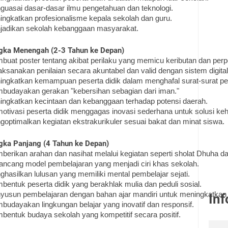
uasai dasar-dasar ilmu pengetahuan dan teknologi.
ngkatkan profesionalisme kepala sekolah dan guru.
jadikan sekolah kebanggaan masyarakat.
gka Menengah (2-3 Tahun ke Depan)
uat poster tentang akibat perilaku yang memicu keributan dan per
ksanakan penilaian secara akuntabel dan valid dengan sistem digital
ingkatkan kemampuan peserta didik dalam menghafal surat-surat p
budayakan gerakan "kebersihan sebagian dari iman."
ngkatkan kecintaan dan kebanggaan terhadap potensi daerah.
tivasi peserta didik menggagas inovasi sederhana untuk solusi keh
optimalkan kegiatan ekstrakurikuler sesuai bakat dan minat siswa.
gka Panjang (4 Tahun ke Depan)
erikan arahan dan nasihat melalui kegiatan seperti sholat Dhuha d
ncang model pembelajaran yang menjadi ciri khas sekolah.
hasilkan lulusan yang memiliki mental pembelajar sejati.
entuk peserta didik yang berakhlak mulia dan peduli sosial.
usun pembelajaran dengan bahan ajar mandiri untuk meningkatkan 
Inf
udayakan lingkungan belajar yang inovatif dan responsif.
entuk budaya sekolah yang kompetitif secara positif.