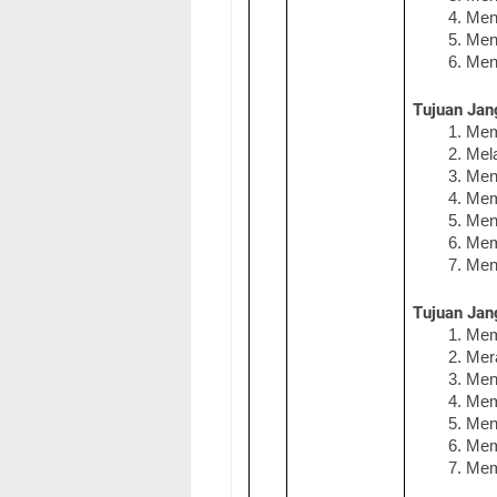
Meng
Meni
Men
Tujuan Jan
Memb
Mela
Men
Mem
Meni
Memo
Meng
Tujuan Jan
Memb
Mera
Meng
Memb
Meny
Memb
Memb