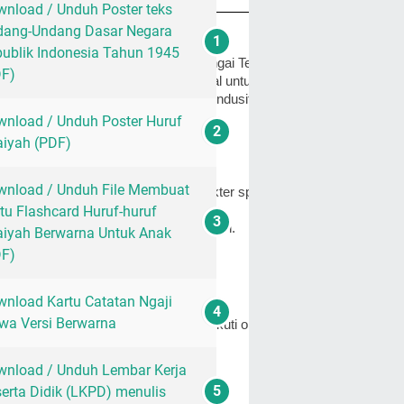
nload / Unduh Poster teks
dang-Undang Dasar Negara
ublik Indonesia Tahun 1945
matan Haruyan, Kabupaten Hulu Sungai Tengah.
DF)
bunan yang memberikan potensi lokal untuk pembelajaran berbasis l
a mendukung suasana belajar yang kondusif.
nload / Unduh Poster Huruf
aiyah (PDF)
as tinggi.
nload / Unduh File Membuat
ran agama dan pembentukan karakter spiritual peserta didik.
tu Flashcard Huruf-huruf
ar belakang ekonomi menengah ke bawah.
aiyah Berwarna Untuk Anak
giatan sekolah cukup tinggi.
DF)
nload Kartu Catatan Ngaji
wa Versi Berwarna
sisanya dari luar desa karena mengikuti orang tua yang bekerja.
nload / Unduh Lembar Kerja
erta Didik (LKPD) menulis