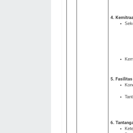
4. Kemitra
Seko
Kemi
5. Fasilita
Kond
Tan
6. Tantang
Kete