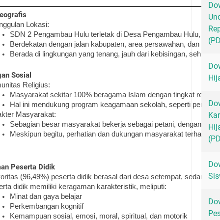
Dow
eografis
Un
nggulan Lokasi:
Rep
SDN 2 Pengambau Hulu terletak di Desa Pengambau Hulu, Keca
(P
Berdekatan dengan jalan kabupaten, area persawahan, dan perke
Berada di lingkungan yang tenang, jauh dari kebisingan, sehingg
Dow
gan Sosial
Hij
nitas Religius:
Masyarakat sekitar 100% beragama Islam dengan tingkat religiusit
Dow
Hal ini mendukung program keagamaan sekolah, seperti pembelaja
akter Masyarakat:
Kar
Sebagian besar masyarakat bekerja sebagai petani, dengan lat
Hij
Meskipun begitu, perhatian dan dukungan masyarakat terhadap ke
(P
Dow
an Peserta Didik
Sis
ritas (96,49%) peserta didik berasal dari desa setempat, sedangkan 
rta didik memiliki keragaman karakteristik, meliputi:
Minat dan gaya belajar
Dow
Perkembangan kognitif
Pes
Kemampuan sosial, emosi, moral, spiritual, dan motorik