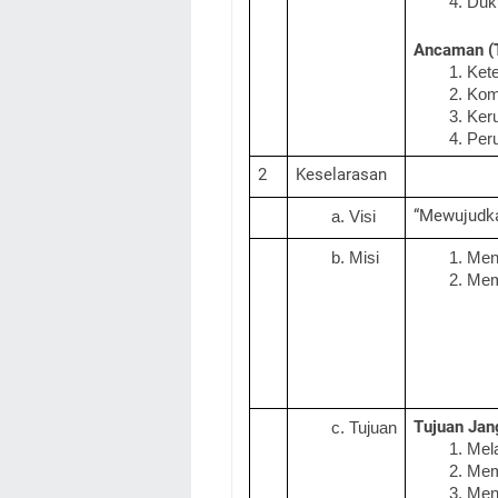
Duk
Ancaman (T
Kete
Komp
Keru
Peru
2
Keselarasan
“Mewujudkan
Visi
Misi
Menc
Memb
Tujuan Jan
Tujuan
Mel
Memb
Meni