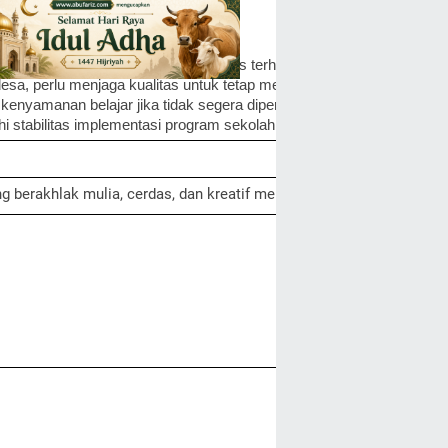
evaluasi program sekolah.
in game online, mengurangi fokus terhadap aktivitas belajar dan in
esa, perlu menjaga kualitas untuk tetap menjadi pilihan utama masya
nyamanan belajar jika tidak segera diperbaiki.
 stabilitas implementasi program sekolah.
 berakhlak mulia, cerdas, dan kreatif memiliki kesiapan masa depa