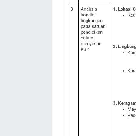
3
Analisis
1. Lokasi G
kondisi
Keu
lingkungan
pada satuan
pendidikan
dalam
menyusun
2. Lingkun
KSP
Komu
Kar
3. Keragam
Mayo
Pese