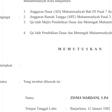
Muhammadiyah Kota Banjarbaru.
1.
Anggaran Dasar (AD) Muhammadiyah Bab III Pasal 7 Aya
2.
Anggaran Rumah Tangga (ART) Muhammadiyah Pasal 3 A
ngingat
:
3.
Qa’idah Majlis Pendidikan Dasar dan Menengah Muhamma
4.
Qa’idah Pendidikan Dasar dan Menengah Muhammadiyah B
M E M U T U S K A N
netapkan
:
rtama
:
Yang tersebut dibawah ini :
Nama
:
ZISMA WARDANI, S.Pd
Tempat Tanggal Lahir
:
Banjarbaru, 11 Januari 1992