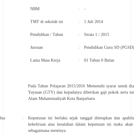
NBM
:
-
TMT di sekolah ini
:
1 Juli 2014
Pendidikan / Tahun
:
Strata 1 / 2015
Jurusan
:
Pendidikan Guru SD (PGSD
Lama Masa Kerja
:
01 Tahun 0 Bulan
Pada Tahun Pelajaran 2015/2016 Memenuhi syarat untuk di
Yayasan (GTY) dan kepadanya diberikan gaji pokok serta tu
Alam Muhammadiyah Kota Banjarbaru.
dua
:
Keputusan ini berlaku sejak tanggal ditetapkan dan apabil
kekeliruan atau kesalahan dalam keputusan ini maka akan
sebagaimana mestinya.