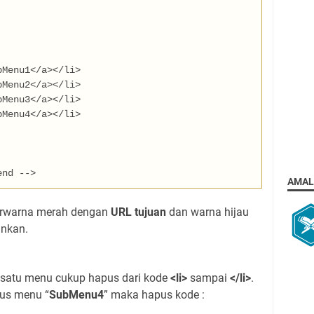
bMenu1
</a></li>
bMenu2
</a></li>
bMenu3
</a></li>
bMenu4
</a></li>
end -->
AMAL
berwarna merah dengan
URL tujuan
dan warna hijau
inkan.
satu menu cukup hapus dari kode
<li>
sampai
</li>
.
us menu “
SubMenu4
” maka hapus kode :