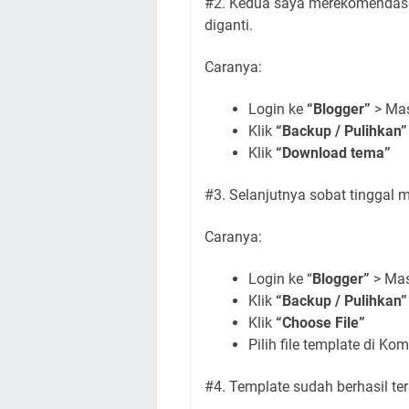
#2. Kedua saya merekomendasi
diganti.
Caranya:
Login ke
“Blogger”
> Ma
Klik
“Backup / Pulihkan”
Klik
“Download tema”
#3. Selanjutnya sobat tinggal m
Caranya:
Login ke “
Blogger”
> Ma
Klik
“Backup / Pulihkan”
Klik
“Choose File”
Pilih file template di Ko
#4. Template sudah berhasil te