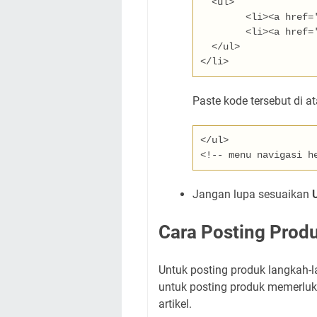
  <ul>
	<li><a href=
	<li><a href=
  </ul>
</li>
Paste kode tersebut di at
</ul>
<!-- menu navigasi h
Jangan lupa sesuaikan
Cara Posting Prod
Untuk posting produk langkah-l
untuk posting produk memerlu
artikel.