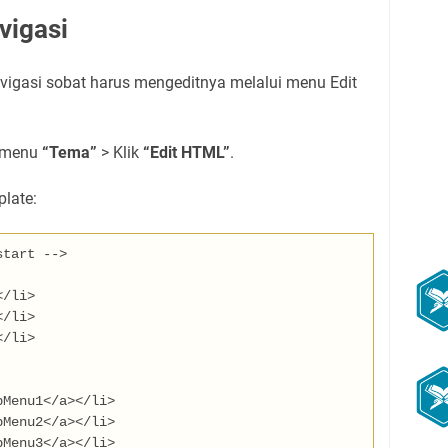
vigasi
igasi sobat harus mengeditnya melalui menu Edit
 menu
“Tema”
> Klik
“Edit HTML”
.
plate:
start -->
</li>
</li>
</li>
bMenu1
</a></li>
bMenu2
</a></li>
bMenu3
</a></li>