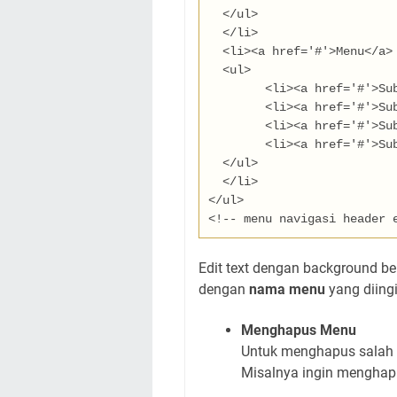
  </ul>
  </li>
  <li><a href='
#
'>
Menu
</a>
  <ul>
	<li><a href='
#
'>
Su
	<li><a href='
#
'>
Su
	<li><a href='
#
'>
Su
	<li><a href='
#
'>
Su
  </ul>
  </li>
</ul>
<!-- menu navigasi header 
Edit text dengan background 
dengan
nama menu
yang diing
Menghapus Menu
Untuk menghapus salah 
Misalnya ingin menghap