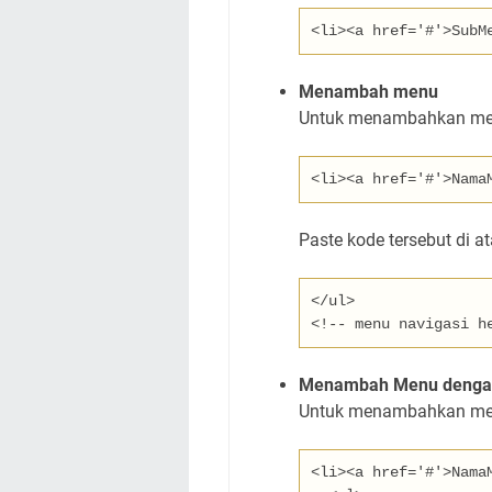
<li><a href='
#
'>
SubM
Menambah menu
Untuk menambahkan menu
<li><a href='
#
'>
Nama
Paste kode tersebut di at
</ul>
<!-- menu navigasi h
Menambah Menu denga
Untuk menambahkan menu
<li><a href='
#
'>
Nama