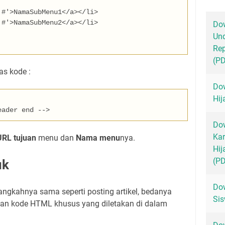
'
#
'>
NamaSubMenu1
</a></li>
'
#
'>
NamaSubMenu2
</a></li>
Dow
Un
Rep
(P
as kode :
Dow
Hij
eader end -->
Dow
Kar
URL tujuan
menu dan
Nama menu
nya.
Hij
(P
uk
Dow
angkahnya sama seperti posting artikel, bedanya
Sis
kan kode HTML khusus yang diletakan di dalam