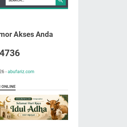
mor Akses Anda
4
7
3
6
26
-
abufariz.com
N ONLINE