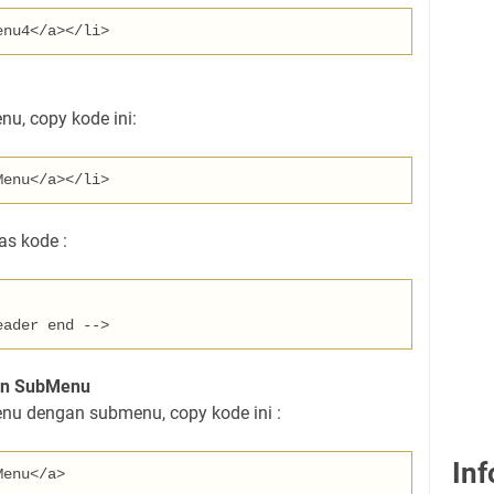
enu4
</a></li>
, copy kode ini:
Menu
</a></li>
as kode :
eader end -->
n SubMenu
 dengan submenu, copy kode ini :
Inf
Menu
</a>