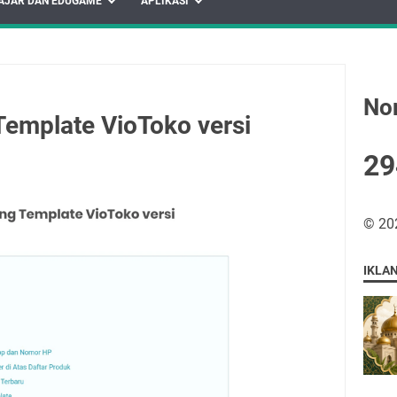
AJAR DAN EDUGAME
APLIKASI
No
Template VioToko versi
2
9
©
20
IKLA