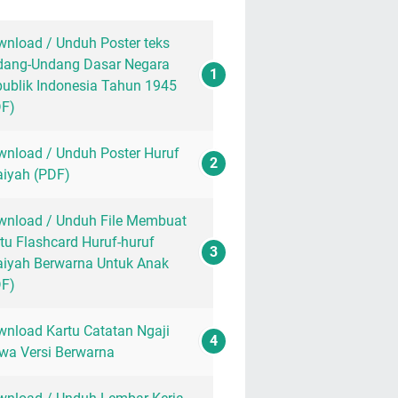
nload / Unduh Poster teks
dang-Undang Dasar Negara
ublik Indonesia Tahun 1945
DF)
nload / Unduh Poster Huruf
aiyah (PDF)
nload / Unduh File Membuat
tu Flashcard Huruf-huruf
aiyah Berwarna Untuk Anak
DF)
nload Kartu Catatan Ngaji
wa Versi Berwarna