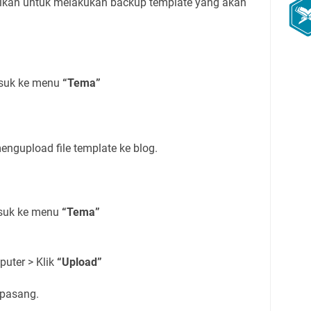
kan untuk melakukan backup template yang akan
suk ke menu
“Tema”
engupload file template ke blog.
suk ke menu
“Tema”
mputer > Klik
“Upload”
rpasang.