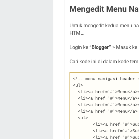
Mengedit Menu Na
Untuk mengedit kedua menu nav
HTML.
Login ke
“Blogger”
> Masuk ke
Cari kode ini di dalam kode tem
<!-- menu navigasi header 
<ul>
  <li><a href='
#
'>
Menu
</a>
  <li><a href='
#
'>
Menu
</a>
  <li><a href='
#
'>
Menu
</a>
  <li><a href='
#
'>
Menu
</a>
  <ul>
	<li><a href='
#
'>
Su
	<li><a href='
#
'>
Su
	<li><a href='
#
'>
Su